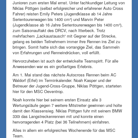
Junioren zum ersten Mal ernst. Unter fachkundiger Leitung von
Niklas Pöttgen (selbst erfolgreicher und erfahrener Auto Cross
Fahrer) reisten Emily Peters (Jugendklasse ab 14 Jahre
Serientourenwagen bis 1400 cm³) und Marvin Peter
(Jugendklasse ab 16 Jahre Serientourenwagen bis 1400 cm³),
zum Saisonauftakt des DRCV, nach Itterbeck. Trotz
mehrfachem „Lackaustausch“ mit Gegner auf der Strecke,
gelang es beiden Teilnehmern immer ihre Rennen ins Ziel zu
bringen. Somit hatte sich das vorrangige Ziel, das Sammeln
von Erfahrungen und Renneindrücken, voll erfüllt.
Hervorzuheben ist auch der entwickelte Teamspirit. Für alle
Anwesenden war es ein großartiges Erlebnis.
Am 1. Mai stand das nächste Autocross Rennen beim AC
Waldorf (Eifel) im Terminkalender. Noah Kasper und der
Betreuer der Jugend-Cross-Gruppe, Niklas Pöttgen, starteten
hier für den MSC Oeventrop.
Noah konnte hier bei seinem ersten Einsatz alle 3
Wertungsläufe gegen 7 weitere Mitstreiter gewinnen und holte
damit den Klassensieg. Niklas Pöttgen fuhr mit seinem BMW
330i das Langstreckenrennen mit und konnte einen
hervorragenden 4 Platz (bei 36 Teilnehmern) einfahren.
Alles in allem ein erfolgreiches Wochenende für das MSC
Team.