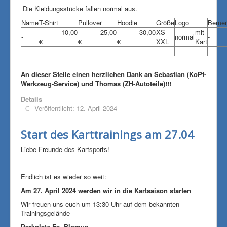
Die Kleidungsstücke fallen normal aus.
Name
T-Shirt
Pullover
Hoodie
Größe
Logo
Bemer
10,00
25,00
30,00
XS-
mit
-
normal
-
€
€
€
XXL
Kart
An dieser Stelle einen herzlichen Dank an Sebastian (KoPf-
Werkzeug-Service) und Thomas (ZH-Autoteile)!!!
Details
Veröffentlicht: 12. April 2024
Start des Karttrainings am 27.04
Liebe Freunde des Kartsports!
Endlich ist es wieder so weit:
Am 27. April 2024 werden wir in die Kartsaison starten
Wir freuen uns euch um 13:30 Uhr auf dem bekannten
Trainingsgelände
Parkplatz Fa. Blomus