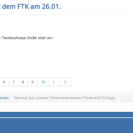
 dem FTK am 26.01.
m Tambourkorps findet statt am:
6
7
8
9
10
emein
Nachruf auf unseren Vereinskameraden Ferdinand Schlupp