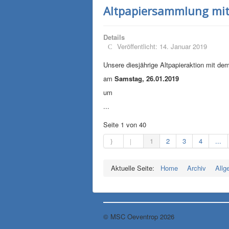
Altpapiersammlung mit
Details
Veröffentlicht: 14. Januar 2019
Unsere diesjährige Altpapieraktion mit de
am
Samstag, 26.01.2019
um
...
Seite 1 von 40
1
2
3
4
...
Aktuelle Seite:
Home
Archiv
Allg
© MSC Oeventrop 2026